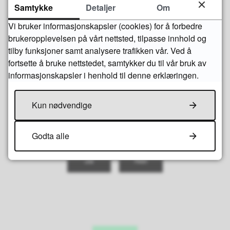
Samtykke
Detaljer
Om
1
Vi bruker informasjonskapsler (cookies) for å forbedre
brukeropplevelsen på vårt nettsted, tilpasse innhold og
Antall treff per side
tilby funksjoner samt analysere trafikken vår. Ved å
fortsette å bruke nettstedet, samtykker du til vår bruk av
25
informasjonskapsler i henhold til denne erklæringen.
Kun nødvendige
Fant du det du lette etter?
Godta alle
Ja
Nei