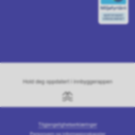
Hold deg oppdatert i innbyggerappen
Tilgjengelighetserklæringer
Personvern og informasjonskapsler