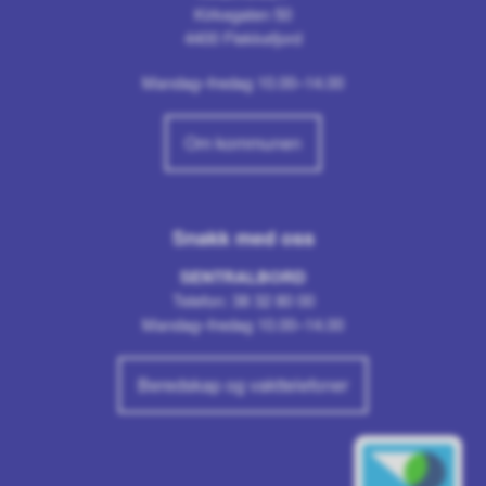
Kirkegaten 50
4400 Flekkefjord
Mandag–fredag 10.00–14.00
Om kommunen
Snakk med oss
SENTRALBORD
Telefon: 38 32 80 00
Mandag–fredag 10.00–14.00
Beredskap og vakttelefoner