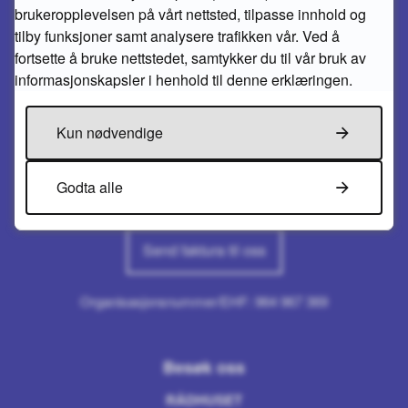
brukeropplevelsen på vårt nettsted, tilpasse innhold og
Skriv til oss
tilby funksjoner samt analysere trafikken vår. Ved å
FLEKKEFJORD KOMMUNE
fortsette å bruke nettstedet, samtykker du til vår bruk av
Kirkegaten 50
informasjonskapsler i henhold til denne erklæringen.
4400 Flekkefjord
E-post:
post@flekkefjord.kommune.no
Kun nødvendige
Send sikker melding
Godta alle
Send faktura til oss
Organisasjonsnummer/EHF: 964 967 369
Besøk oss
RÅDHUSET