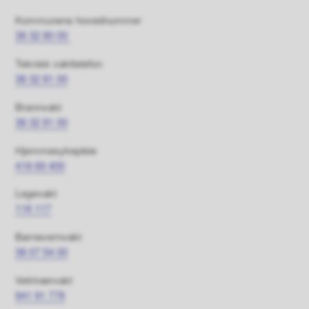
Kommunens hovednummer
38 32 80 00
Teknisk vakttelefon
38 32 81 00
Brannvakt
38 32 81 00
Hjemmesykepleie
418 69 400
Legevakt
116 117
Barnevernvakt
38 07 54 00
Vetrinærvakt
941 91 778