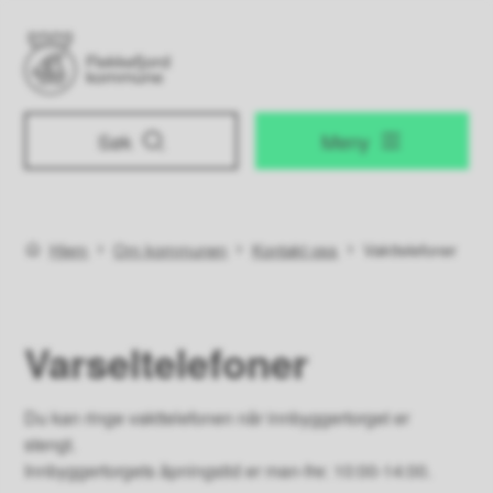
Flekkefjord kommune
Søk
Meny
Du er her:
Hjem
Om kommunen
Kontakt oss
Vakttelefoner
Varseltelefoner
Du kan ringe vakttelefonen når innbyggertorget er
stengt.
Innbyggertorgets åpningstid er man-fre: 10:00-14:00.