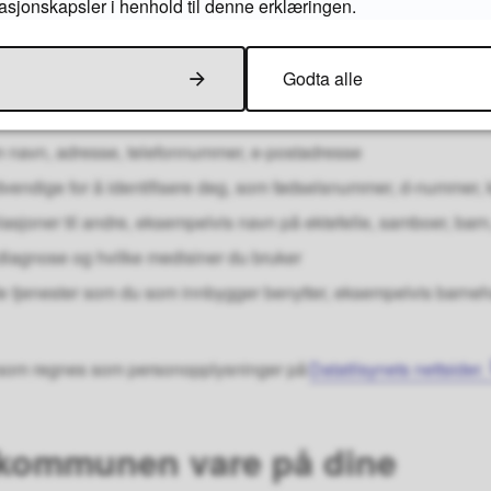
masjonskapsler i henhold til denne erklæringen.
onopplysninger behandler k
Godta alle
ningene Flekkefjord kommune behandler er:
 navn, adresse, telefonnummer, e-postadresse
vendige for å identifisere deg, som fødselsnummer, d-nummer, 
sjoner til andre, eksempelvis navn på ektefelle, samboer, barn, 
iagnose og hvilke medisiner du bruker
 de tjenester som du som innbygger benytter, eksempelvis barne
 som regnes som personopplysninger på
Datatilsynets nettsider.
 kommunen vare på dine