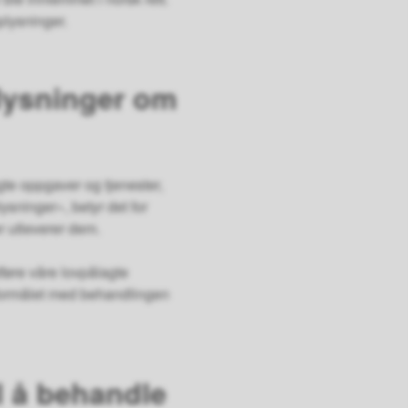
pplysninger.
lysninger om
te oppgaver og tjenester,
ninger», betyr det for
r utleverer dem.
øre våre lovpålagte
r formålet med behandlingen
l å behandle