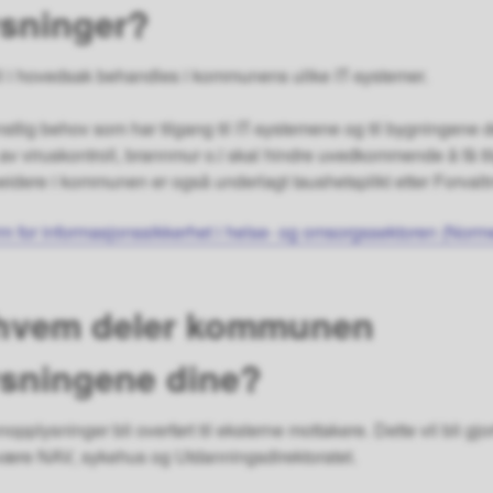
sninger?
l i hovedsak behandles i kommunens ulike IT-systemer.
nstlig behov som har tilgang til IT-systemene og til bygningene
rm av viruskontroll, brannmur o.l skal hindre uvedkommende å få ti
eidere i kommunen er også underlagt taushetsplikt etter Forvalt
m for informasjonssikkerhet i helse- og omsorgssektoren (Norm
 hvem deler kommunen
sningene dine?
nopplysninger bli overført til eksterne mottakere. Dette vil bli gjort 
være NAV, sykehus og Utdanningsdirektoratet.