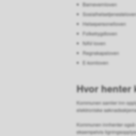
Barnevernloven
Sosialhelsetjenestelove
Helsepersonelloven
Folketrygdloven
NAV-loven
Regnskapsloven
E-komloven
Hvor henter
Kommunen samler inn opplysn
elektroniske søknadsskjem
Kommunen innhenter også nø
eksempelvis ligningsopplysn