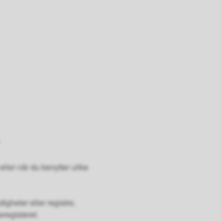
ller når du benytter ulike
heter eller registre,
eregisteret.