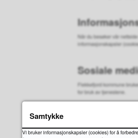
Informasjon
Når du besøker vår nettside
informasjonskapsler (cooki
Sosiale medi
Flekkefjord kommune bruker 
for bruk av tjenestene.
Når du deler innlegg eller 
Samtykke
Et godt råd er å sette seg 
frivillig.
Vi bruker informasjonskapsler (cookies) for å forbedre