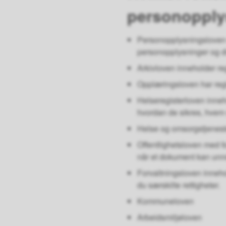
personopply
Personopplysningsloven 
personopplysninger og di
Arkivloven inneholder reg
Opplæringsloven har regl
Helseregisterloven inne
hvordan de sikres, hvem 
Helse og omsorgstjeneste
Offentlighetsloven med fo
når et dokument kan unnd
Forvaltningsloven inneho
du særskilte rettigheter.
Kommuneloven
Arbeidsmiljøloven