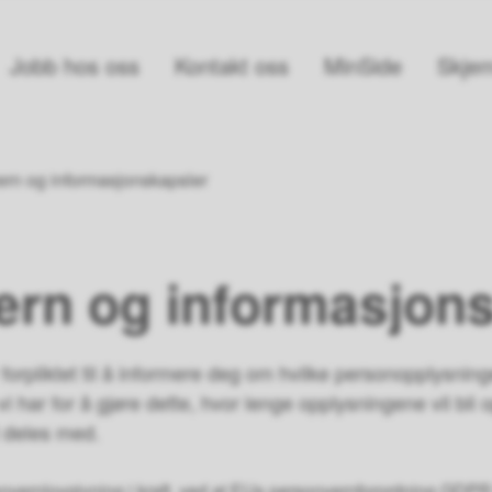
Jobb hos oss
Kontakt oss
MinSide
Skjem
rn og informasjonskapsler
ern og informasjons
orpliktet til å informere deg om hvilke personopplysnin
 vi har for å gjøre dette, hvor lenge opplysningene vil bl
 deles med.
sonvernlovgivning i kraft, ved at EUs personvernforordning GDPR 