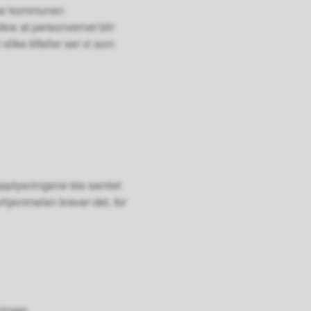
 har kommunen
kre at personvernet blir
 slike tilfeller ser vi som
nopplysningene ble samlet
ovhjemmelen krever det, for
inger.