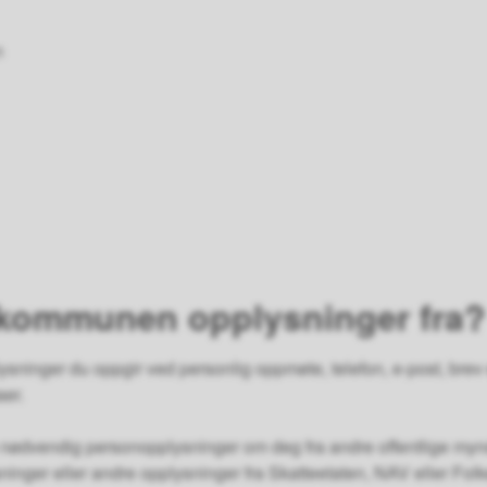
n
 kommunen opplysninger fra?
inger du oppgir ved personlig oppmøte, telefon, e-post, brev e
aer.
dvendig personopplysninger om deg fra andre offentlige myndig
inger eller andre opplysninger fra Skatteetaten, NAV eller Folk