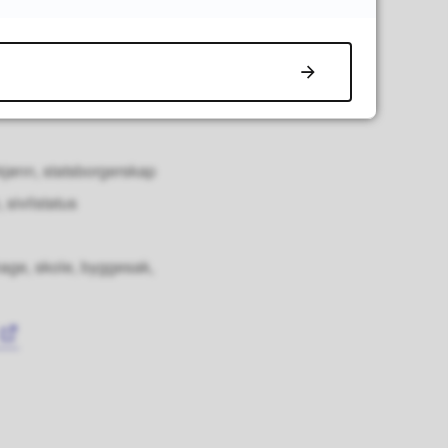
ommunen?
kjønn, statsborgerskap
sivilstatus
hage, skole, byggesak,