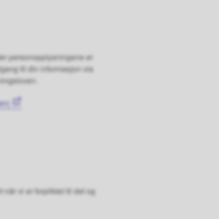
 der personopplysningene er
lgang til din informasjon via
ningsloven.
en)
når vi er forpliktet til det og