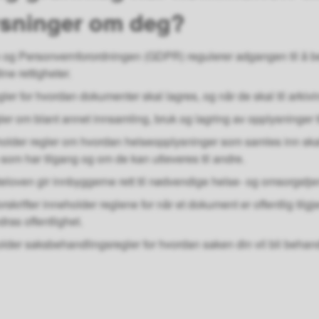
sninger om deg?
og Personvernforordningen (GDPR) regulerer adgangen til å 
ne rettigheter.
ler for hvordan dokumenter skal lagres, og når de skal til arkivin
er om blant annet innsamling, bruk og lagring av opplysninger ti
holder regler om hvordan helseopplysninger som samles inn sk
som har tilgang og om de kan utleveres til andre.
loven gir innbyggerne rett til nødvendige helse- og omsorgstje
rskrifter inneholder reglene for når et dokument er offentlig tilg
ras offentlighet.
lder saksbehandlingsregler for hvordan saken din vil bli behand