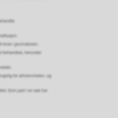
behandle
stitusjon.
l bruk i grunnskolen.
al behandles, herunder
nester.
jengelig for allmennheten, og
let. Som part i en sak har