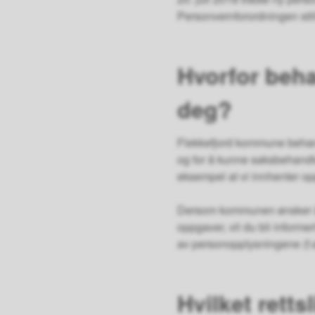
Personvernforordningen stil
Hvorfor beh
deg?
Flekkefjord kommune behand
og for å kunne saksbehandl
eksempel at vi innhenter op
Dersom kommunen ønsker å 
oppgaver, vil du bli informe
av personopplysningene (f.
Hvilket rett