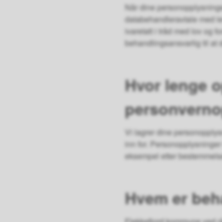
Når dine personopplysninge
databehandleravtale med lev
ivaretatt i tråd med lov og for
behandlingsansvarlig til at
Hvor lenge 
personverno
Vi lagrer dine personopplys
inn for. Personopplysninger 
eksempel etter bestemmelser
Hvem er beh
Flekkefjord kommune ved rå