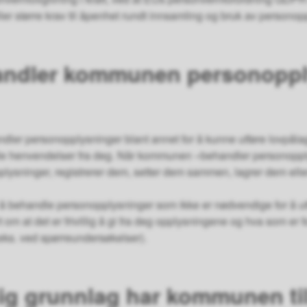
ler større krav til åpenhet rundt innsamling og bruk av persono
andler kommunen personopp
ler personopplysninger blant annet for å kunne utføre lovpålag
e henvendelser fra deg. Når kommunen «behandler personopplys
plysninger, registrerer dem, setter dem sammen, lagrer dem elle
behandle personopplysninger som ikke er nødvendige for å utf
rt om at det er frivillig å gi fra deg opplysningene og hva som e
eks. ved spørreundersøkelser).
slig grunnlag har kommunen ti