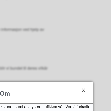
 informasjon ved hjelp av
r vi bundet til deres vilkår
ktuelle stedet.
Om
sider i sosiale medier er
nksjoner samt analysere trafikken vår. Ved å fortsette