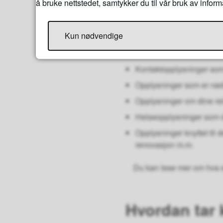
å bruke nettstedet, samtykker du til vår bruk av infor
Hvilke pers
Kun nødvendige
De vanligste personopplys
Kontaktopplysninger som
Opplysninger som er nød
Opplysninger om dine rela
Helseopplysninger som d
Opplysninger knyttet til
renovasjon m.m.
Du kan lese mer om hva
Hvordan tar