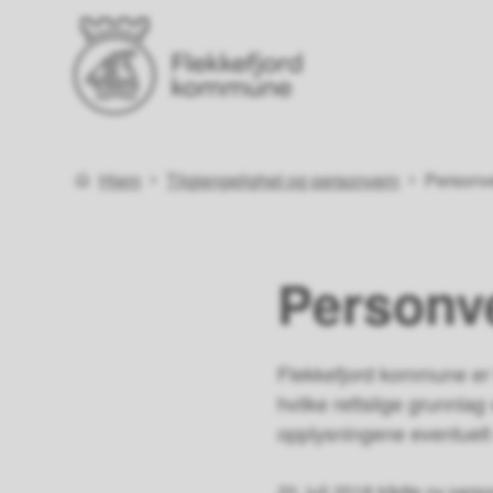
Flekkefjord kommune
Du er her:
Hjem
Tilgjengelighet og personvern
Personve
Personv
Flekkefjord kommune er f
hvilke rettslige grunnlag
opplysningene eventuelt
20. juli 2018 trådte ny per