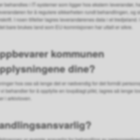
r behandles i IT-systemer som ligger hos ekstern leverandør,
erandøren for å regulere sikkerheten rundt behandlingen, og si
skrift. I noen tilfeller lagres leverandørenes data i et tredjeland. I
 det bare brukes land som EU-kommisjonen har uttalt er sikre.
oppbevarer kommunen
pplysningene dine?
ninger hos oss så lenge det er nødvendig for det formål perso
vi behandler for å oppfylle en lovpålagt plikt, lagres så lenge l
 i arkivloven.
andlingsansvarlig?
dmannen er øverste ansvarlig for behandling av personopplysn