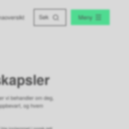
aoversikt
Meny
kapsler
ger vi behandler om deg,
i oppbevart, og hvem
ble innlemmet i norsk rett.