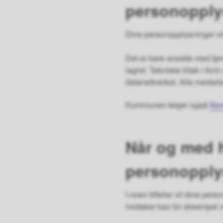
personopply
Dine personopplysninger vi
Det er bare ansatte med tje
lagret. Tekniske tiltak i fo
datanettverket. Alle medarb
Kommunen følger også
Nor
Når og med
personopply
I noen tilfeller vil dine perso
mottaker kan for eksempel 