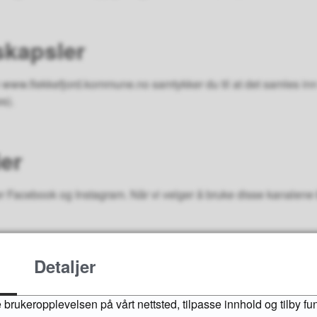
skapsler
 www.flekkefjord.kommune.no samtykker du til at det samles inn
es).
er
Facebook og Instagram. Når vi velger å bruke disse kanalene bli
gir kommentarer på sosiale medier, lagres informasjonen på det a
Detaljer
inn i personvernerklæringen du godtar. Deltakelse på kommunens 
 brukeropplevelsen på vårt nettsted, tilpasse innhold og tilby fu