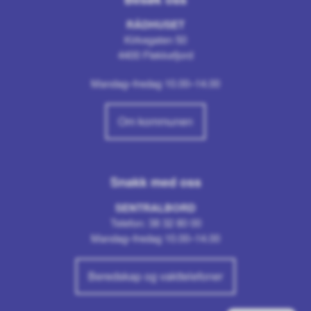
RÅDHUSET
Kirkegaten 50
4400 Flekkefjord
Mandag–fredag 10.00–14.00
Om kommunen
Snakk med oss
SENTRALBORD
Telefon: 38 32 80 00
Mandag–fredag 10.00–14.00
Beredskap og vakttelefoner