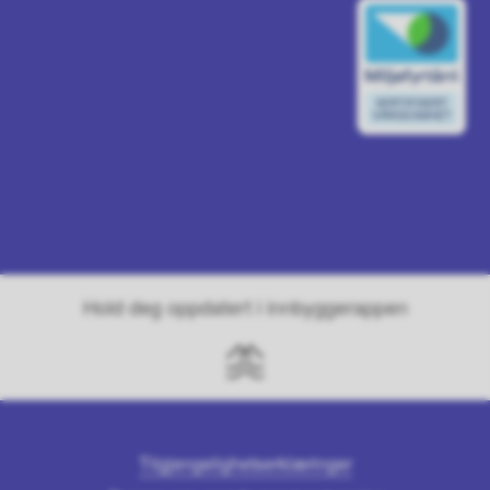
Hold deg oppdatert i innbyggerappen
Tilgjengelighetserklæringer