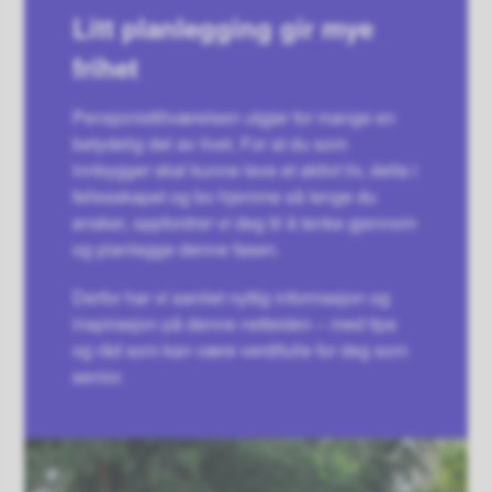
Litt planlegging gir mye
frihet
Pensjonisttilværelsen utgjør for mange en
betydelig del av livet. For at du som
innbygger skal kunne leve et aktivt liv, delta i
fellesskapet og bo hjemme så lenge du
ønsker, oppfordrer vi deg til å tenke gjennom
og planlegge denne fasen.
Derfor har vi samlet nyttig informasjon og
inspirasjon på denne nettsiden – med tips
og råd som kan være verdifulle for deg som
senior.