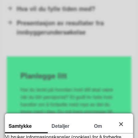
Hva vil du fylle tiden med?
Presentasjon av resultater fra
innbyggerundersøkelse
Planlegge litt
Har du tenkt på hvordan livet ditt skal være
når du blir pensjonist? Et godt liv hele livet
handler om å fortsette med mye av det du
trives med i dag. Du må bare planlegge litt.
Samtykke
På
planleggelitt.no
Detaljer
kan du finne nyttige
Om
tips om hvordan du bør planlegge egen
Vi bruker informasjonskapsler (cookies) for å forbedre