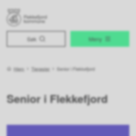
Flekkefjord kommune
Søk
Meny
Du er her:
Hjem
Tjenester
Senior i Flekkefjord
Senior i Flekkefjord