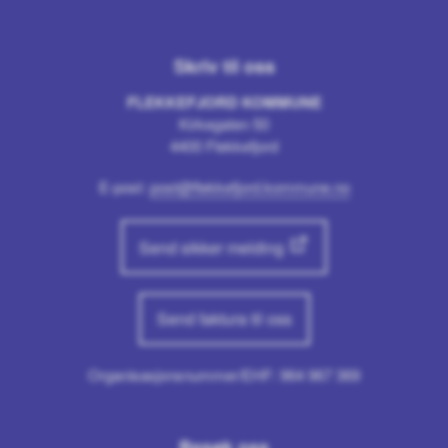
Skriv til oss
FLEKKEFJORD KOMMUNE
Kirkegaten 50
4400 Flekkefjord
E-post:
post@flekkefjord.kommune.no
Send sikker melding
Send faktura til oss
Organisasjonsnummer/EHF: 964 967 369
Besøk oss