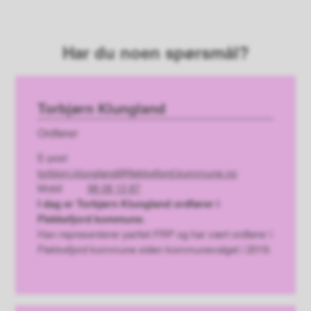
Har du noen spørsmål?
Torbjørn Klungland
Ordfører
E-post
torbjorn.klungland@flekkefjord.kommune.no
Mobil
98 08 13 87
I dag er Torbjørn Klungland ordfører i
Flekkefjord kommune.
Han representerer partiet FRP og har vært ordfører i
Flekkefjord kommune siden kommunevalget i 2019.