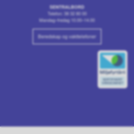
SENTRALBORD
Telefon: 38 32 80 00
Mandag–fredag 10.00–14.00
Beredskap og vakttelefoner