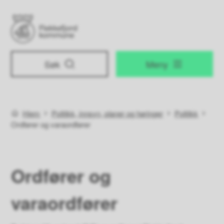
Flekkefjord kommune
Søk
Meny
Du er her:
Hjem
Politikk, innsyn, planer og høringer
Politikk
Ordfører og varaordfører
Ordfører og
varaordfører