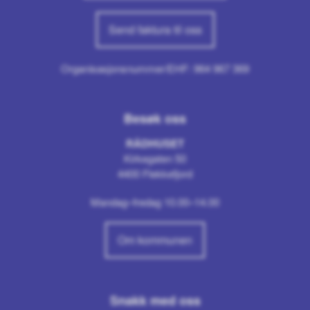
Send faktura til oss
Organisasjonsnummer/EHF: 964 967 369
Besøk oss
RÅDHUSET
Kirkegaten 50
4400 Flekkefjord
Mandag–fredag 10.00–14.00
Om kommunen
Snakk med oss