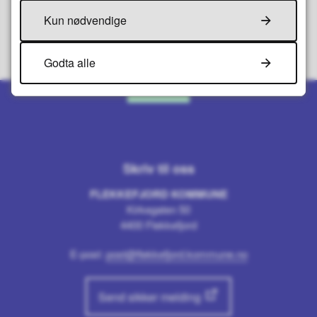
Kun nødvendige
Godta alle
Skriv til oss
FLEKKEFJORD KOMMUNE
Kirkegaten 50
4400 Flekkefjord
E-post:
post@flekkefjord.kommune.no
Send sikker melding