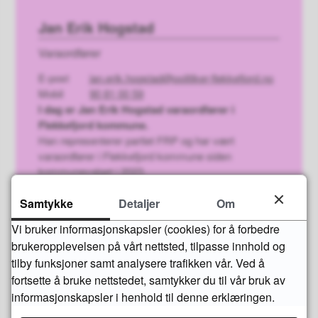
Jan Erik Hogstad
Varaordfører
E-post
jan.erik.hogstad@politiker-flekkefjord.no
Mobil
90 81 00 59
I dag er Jan Erik Hogstad varaordfører i
Flekkefjord kommune.
Han representerer partiet FRP og har vært
varaordfører i Flekkefjord kommune siden
kommunevalget i 2023.
Samtykke
Detaljer
Om
Vi bruker informasjonskapsler (cookies) for å forbedre
Fant du det du lette etter?
brukeropplevelsen på vårt nettsted, tilpasse innhold og
tilby funksjoner samt analysere trafikken vår. Ved å
fortsette å bruke nettstedet, samtykker du til vår bruk av
Ja
Nei
informasjonskapsler i henhold til denne erklæringen.