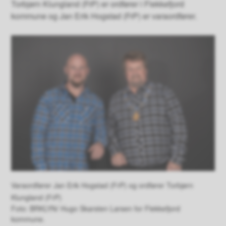
Torbjørn Klungland (FrP) er ordfører i Flekkefjord
kommune og Jan Erik Hogstad (FrP) er varaordfører.
Varaordfører Jan Erik Hogstad (FrP) og ordfører Torbjørn
Klungland (FrP)
BRKLYN/ Hugo Skarsten Larsen for Flekkefjord
kommune.