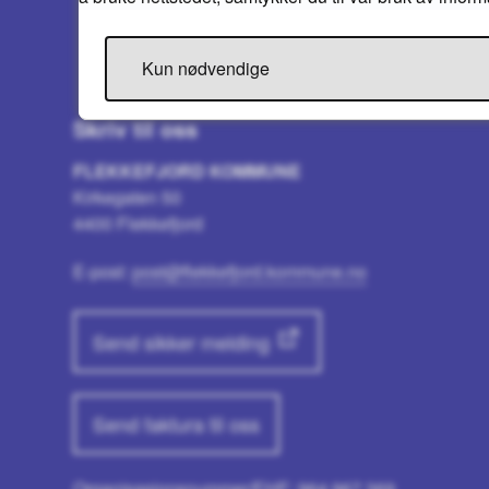
Kun nødvendige
Skriv til oss
FLEKKEFJORD KOMMUNE
Kirkegaten 50
4400 Flekkefjord
E-post:
post@flekkefjord.kommune.no
Send sikker melding
Send faktura til oss
Organisasjonsnummer/EHF: 964 967 369