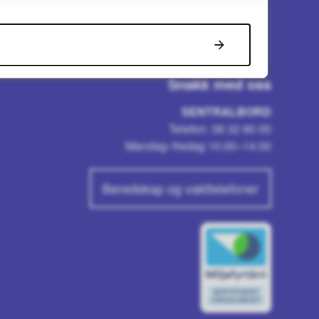
Snakk med oss
SENTRALBORD
Telefon: 38 32 80 00
Mandag–fredag 10.00–14.00
Beredskap og vakttelefoner