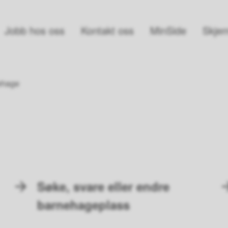
Jobb hos oss
Kontakt oss
MinSide
Skjem
ehage
Søke, svare eller endre
barnehageplass