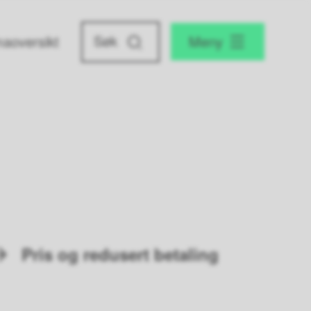
aoversikt
Meny
Pris og redusert betaling