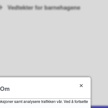
Vedtekter for barnehagene
Om
nksjoner samt analysere trafikken vår. Ved å fortsette