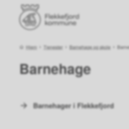
Flekkefjord kommune
Du er her:
Hjem
Tjenester
Barnehage og skole
Barn
Barnehage
Barnehager i Flekkefjord