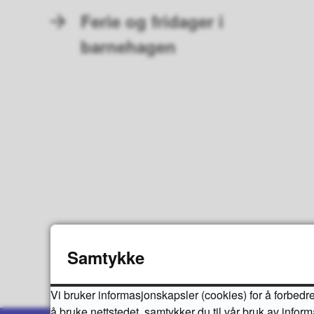
Ferie og fridager i
barnehagen
Samtykke
Vi bruker informasjonskapsler (cookies) for å forbedre
å bruke nettstedet, samtykker du til vår bruk av infor