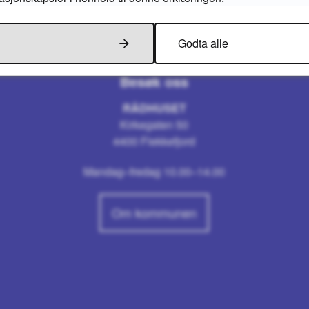
Godta alle
Besøk oss
RÅDHUSET
Kirkegaten 50
4400 Flekkefjord
Mandag–fredag 10.00–14.00
Om kommunen