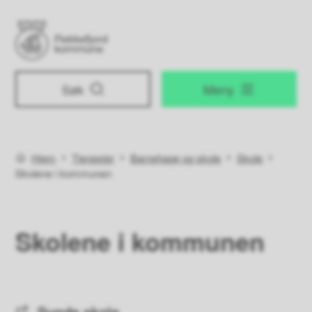
Flekkefjord kommune
Søk
Meny
Du er her:
Hjem
Tjenester
Barnehage og skole
Skole
Skolene i kommunen
Skolene i kommunen
Sunde skole