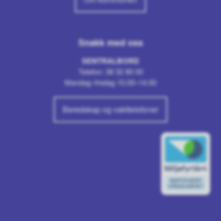
Snakk med oss
SENTRALBORD
Telefon: 38 32 80 00
Mandag–fredag 10.00–14.00
Beredskap og vakttelefoner