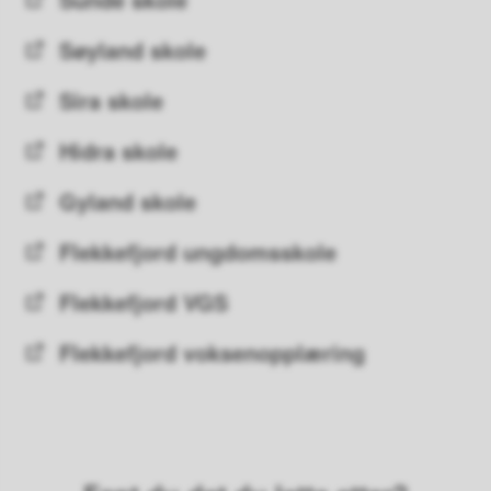
Søyland skole
Sira skole
Hidra skole
Gyland skole
Flekkefjord ungdomsskole
Flekkefjord VGS
Flekkefjord voksenopplæring