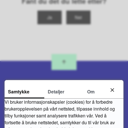
Fant du det du lette etter?
Ja
Nei
Samtykke
Detaljer
Om
Skriv til oss
Vi bruker informasjonskapsler (cookies) for å forbedre
FLEKKEFJORD KOMMUNE
brukeropplevelsen på vårt nettsted, tilpasse innhold og
Kirkegaten 50
tilby funksjoner samt analysere trafikken vår. Ved å
4400 Flekkefjord
fortsette å bruke nettstedet, samtykker du til vår bruk av