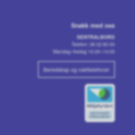
Snakk med oss
SENTRALBORD
Telefon: 38 32 80 00
Mandag–fredag 10.00–14.00
Beredskap og vakttelefoner