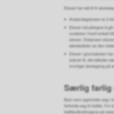
Elever har rett til fri skole
Avstandsgrensen er 2 kilom
Elever må påregne å gå e
vurderes i hvert enkelt ti
eleven. Distansen eleven
størstedelen av den tota
Elever i grunnskolen har 
sokner til, det såkalte næ
innvilger skolegang på 
Særlig farlig
Barn som oppholder seg i traf
forholde seg til trafikk. For 
trafikkutfordringene på veie