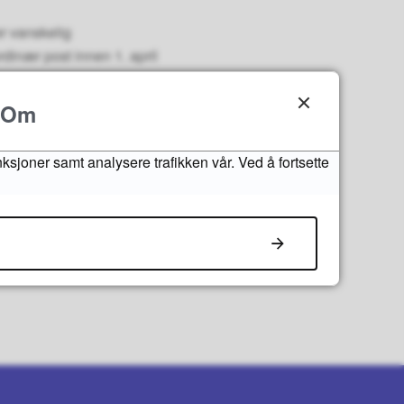
er vanskelig
rdinær post innen 1. april
Om
nksjoner samt analysere trafikken vår. Ved å fortsette