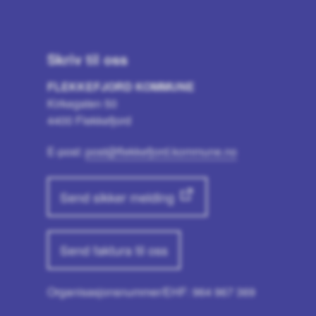
Skriv til oss
FLEKKEFJORD KOMMUNE
Kirkegaten 50
4400 Flekkefjord
E-post:
post@flekkefjord.kommune.no
Send sikker melding
Send faktura til oss
Organisasjonsnummer/EHF: 964 967 369