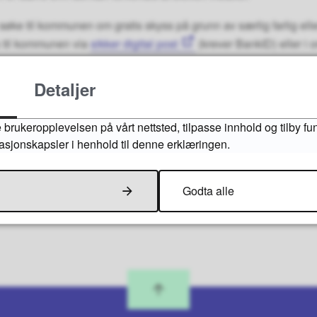
 søke til kommunen om gratis skyss på grunn av særlig farlig ell
 til kommunen via
sikker digital post
(krever BankID) eller i o
Detaljer
Fant du det du lette etter?
 brukeropplevelsen på vårt nettsted, tilpasse innhold og tilby fu
masjonskapsler i henhold til denne erklæringen.
Ja
Nei
Godta alle