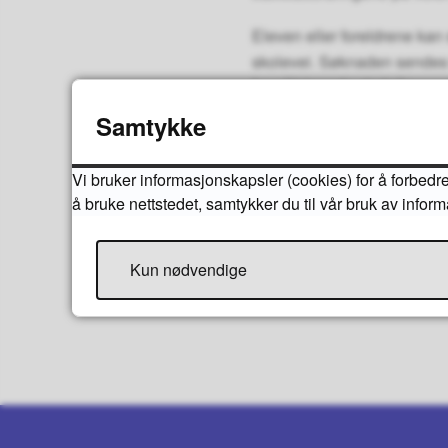
Eleven eller foreldrene kan
skolevei. Søknaden sendes
for påfølgende skoleår.
Samtykke
Vi bruker informasjonskapsler (cookies) for å forbedre
å bruke nettstedet, samtykker du til vår bruk av infor
Kun nødvendige