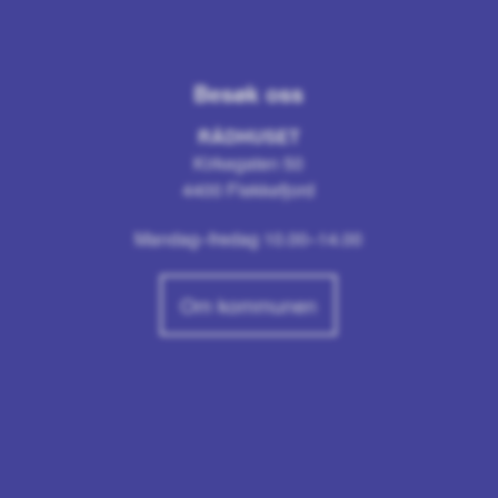
Besøk oss
RÅDHUSET
Kirkegaten 50
4400 Flekkefjord
Mandag–fredag 10.00–14.00
Om kommunen