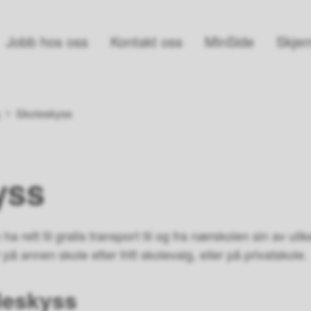
Jobb hos oss
Kontakt oss
MinSide
Skjem
e
Skoleskyss
yss
ha rett til gratis transport til og fra nærskolen sin av ul
på annen skole etter fritt skolevalg, eller på privatskole.
leskyss