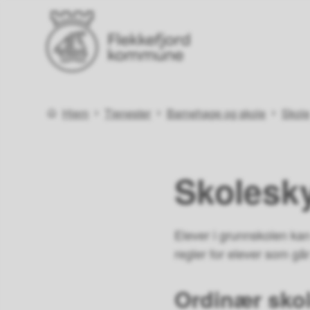
Flekkefjord kommune
Du er her:
Hjem
Tjenester
Barnehage og skole
Skol
Skolesk
Elever i grunnskolen kan 
regler for elever som går 
Ordinær sko