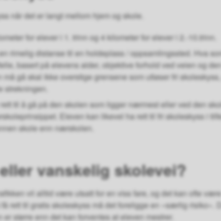
skyss når det er langt mellom hjem og skole.
eter for elever i 1. trinn og 4 kilometer for elever i 2.-10.trinn.
n rimelig distanse til en holdeplass / oppsamlingssted. Hva som
lfelle, basert på elevens alder, objektive forhold ved veien og den
 må gå skal ikke overstige grensene som utløser fri skoleskyss
le strekningen.
rett til å gå på den skolen som ligger nærmest eller ved den sk
rskoleprinsippet. Eleven kan likevel ha rett til fri skoleskyss i t
annen skole enn nærskolen.
 eller vanskelig skolevei?
ikken vil alltid være utsatt for en viss fare, og det kan ofte vær
å få rett til gratis skoleskyss må det foreligge en «særlig risiko». 
n er større enn det kan forventes at eleven mestrer.