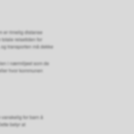
 er rimelig distanse
 totale reisetiden for
, og transporten må dekke
olen i nærmiljøet som de
ilfeller hvor kommunen
e vanskelig for barn å
Dette betyr at