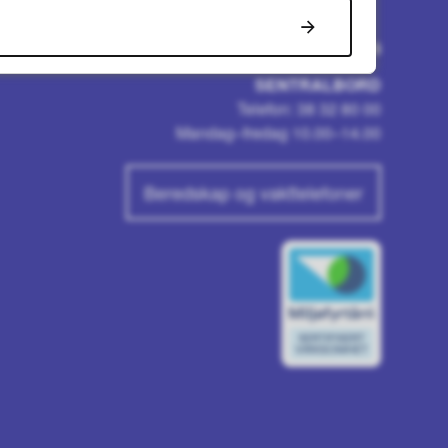
Snakk med oss
SENTRALBORD
Telefon: 38 32 80 00
Mandag–fredag 10.00–14.00
Beredskap og vakttelefoner