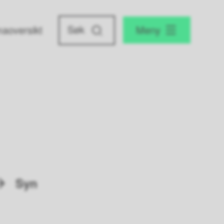
aoversikt
Meny
Syn