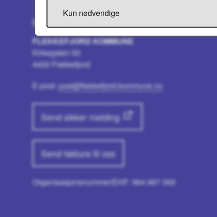
Kun nødvendige
Skriv til oss
FLEKKEFJORD KOMMUNE
Kirkegaten 50
4400 Flekkefjord
E-post:
post@flekkefjord.kommune.no
Send sikker melding
Send faktura til oss
Organisasjonsnummer/EHF: 964 967 369