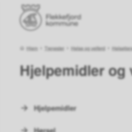
Flekkefjord kommune
Du er her:
Hjem
Tjenester
Helse og velferd
Helsetjen
Hjelpemidler og 
Hjelpemidler
Hørsel