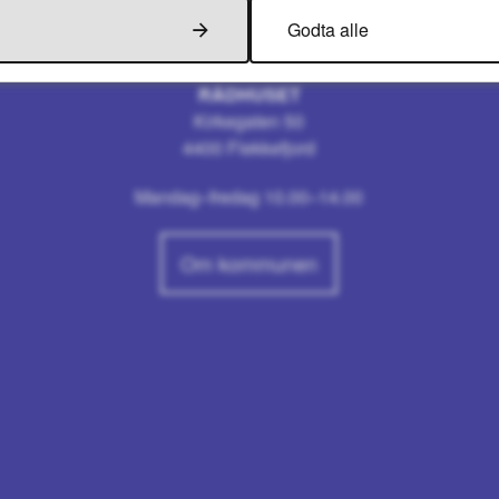
Godta alle
Besøk oss
RÅDHUSET
Kirkegaten 50
4400 Flekkefjord
Mandag–fredag 10.00–14.00
Om kommunen