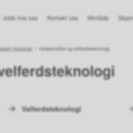
Jobb hos oss
Kontakt oss
MinSide
Skjem
ester i hjemmet
Hjelpemidler og velferdsteknologi
velferdsteknologi
Velferdsteknologi