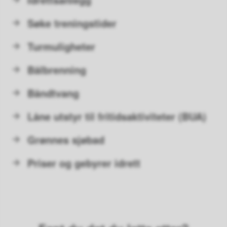
Søke treningstider
Turmuligheter
Bålbrenning
Båndtvang
Låne utstyr til fritidsaktiviteter (BUA)
Grønnes sjøbad
Priser og gebyrer idrett