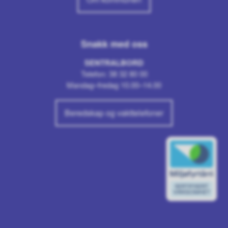
Snakk med oss
SENTRALBORD
Telefon: 38 32 80 00
Mandag–fredag 10.00–14.00
Beredskap og vakttelefoner