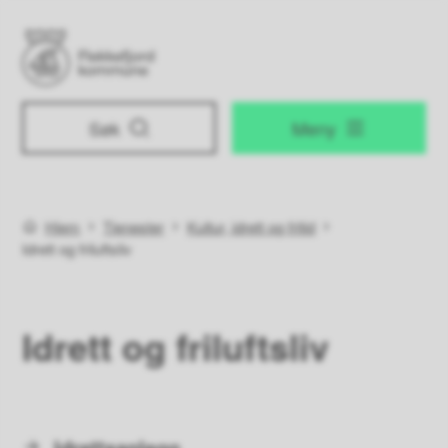
Flekkefjord kommune
Søk
Meny
Du er her:
Hjem
Tjenester
Kultur, idrett og fritid
Idrett og friluftsliv
Idrett og friluftsliv
Idrettsanlegg