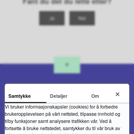
Fant du det du lette etter?
Ja
Nei
Samtykke
Detaljer
Om
Skriv til oss
Vi bruker informasjonskapsler (cookies) for å forbedre
FLEKKEFJORD KOMMUNE
brukeropplevelsen på vårt nettsted, tilpasse innhold og
Kirkegaten 50
tilby funksjoner samt analysere trafikken vår. Ved å
4400 Flekkefjord
fortsette å bruke nettstedet, samtykker du til vår bruk av