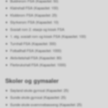
Buldrerom FSA (Kapasitet: 50)
Klatrehall FSA (Kapasitet: 100)
Klubbrom FSA (Kapasitet: 25)
Styrkerom FSA (Kapasitet: 10)
Sosialt rom 2. etasje og kiosk FSA
1. etg. sosialt rom og kiosk FSA (Kapasitet: 100)
Turnhall FSA (Kapasitet: 300)
Fotballhall FSA (Kapasitet: 1000)
Aktivitetshall FSA (Kapasitet: 80)
Flerbrukshall FSA (Kapasitet: 1000)
Skoler og gymsaler
Søyland skole gymsal (Kapasitet: 25)
Sunde skole gymsal (Kapasitet: 25)
Sunde skole svømmebasseng (Kapasitet: 25)