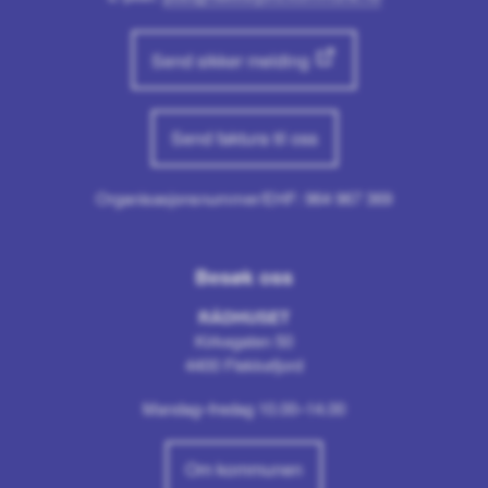
Send sikker melding
Send faktura til oss
Organisasjonsnummer/EHF: 964 967 369
Besøk oss
RÅDHUSET
Kirkegaten 50
4400 Flekkefjord
Mandag–fredag 10.00–14.00
Om kommunen