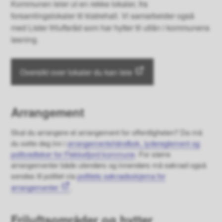
Kommunen leier ut en rekke lokaler, fra
forsamlingslokaler til klatrehall. Vi samarbeider også
med Lister friluftsråd som har hytter til utlån i kommunens
løsning.
Oversikt over lokaler du kan leie
Arrangement
Skal du arrangere et arrangement for offentligheten? Da må
du sette deg inn i
arrangementshåndbok, lydereglement og
politvedteker for Flekkefjord kommune
. For større
arrangementer både utendørs og innendørs må søknad også
sendes til politiet via
politiets søknadsskjema for
arrangementer
.
Friluftsområder og hytter