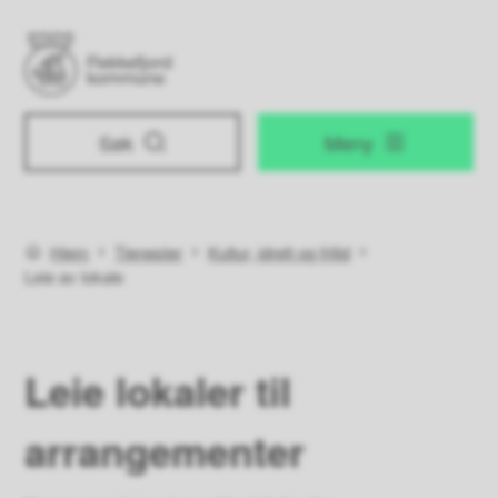
Flekkefjord kommune
Søk
Meny
Du er her:
Hjem
Tjenester
Kultur, idrett og fritid
Leie av lokale
Leie lokaler til
arrangementer