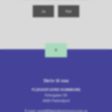
Ja
Nei
Skriv til oss
FLEKKEFJORD KOMMUNE
Kirkegaten 50
4400 Flekkefjord
E-post:
post@flekkefjord.kommune.no