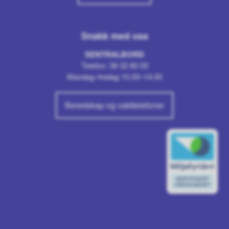
Snakk med oss
SENTRALBORD
Telefon: 38 32 80 00
Mandag–fredag 10.00–14.00
Beredskap og vakttelefoner