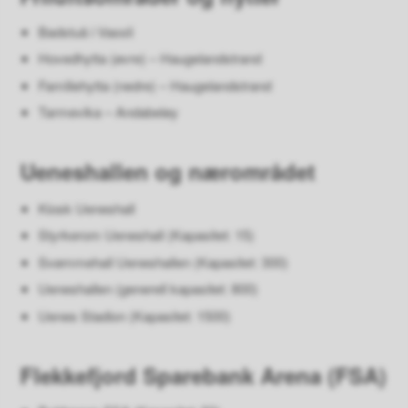
Badstuå i Vassli
Hovedhytta (øvre) – Haugelandstrand
Familiehytta (nedre) – Haugelandstrand
Tarmevika – Andabeløy
Ueneshallen og nærområdet
Kiosk Ueneshall
Styrkerom Ueneshall (Kapasitet: 15)
Svømmehall Ueneshallen (Kapasitet: 300)
Ueneshallen (generell kapasitet: 800)
Uenes Stadion (Kapasitet: 1500)
Flekkefjord Sparebank Arena (FSA)