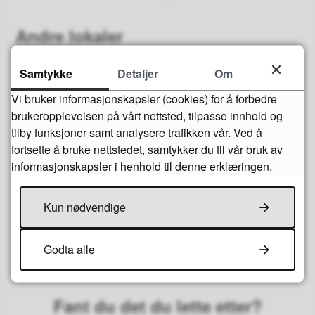
Andre lokaler
Kirkegata 52 (Kapasitet: 30)
Samtykke
Detaljer
Om
Vi bruker informasjonskapsler (cookies) for å forbedre
Har du noen spørsmål?
brukeropplevelsen på vårt nettsted, tilpasse innhold og
tilby funksjoner samt analysere trafikken vår. Ved å
fortsette å bruke nettstedet, samtykker du til vår bruk av
Lars Sigbjørn Nedland
informasjonskapsler i henhold til denne erklæringen.
Spesialkonsulent idrett og nærmiljø
Kun nødvendige
E-post
Lars.Sigbjorn.Nedland@flekkefjord.kommune.no
Godta alle
Fant du det du lette etter?