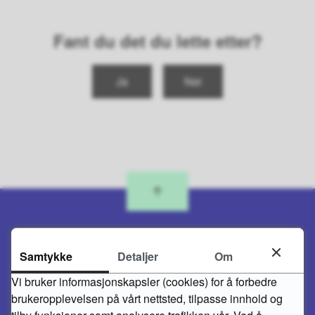
Fant du det du lette etter?
Ja
Nei
Samtykke
Detaljer
Om
Skriv til oss
Vi bruker informasjonskapsler (cookies) for å forbedre
brukeropplevelsen på vårt nettsted, tilpasse innhold og
FLEKKEFJORD KOMMUNE