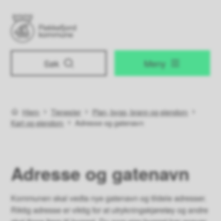
Flekkefjord kommune
Søk
Meny
Du er her:
Hjem
Tjenester
Plan, bygg, brann og eiendom
Kart og eiendom
Adresse og gatenavn
Adresse og gatenavn
Kommunen skal vedta nye gatenavn og tildele adresser.
Riktig adresse er viktig for at utrykningskjøretøy og andre