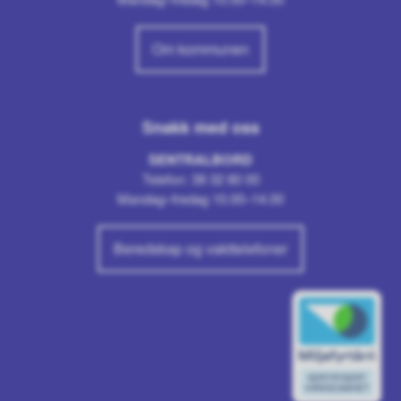
Om kommunen
Snakk med oss
SENTRALBORD
Telefon: 38 32 80 00
Mandag–fredag 10.00–14.00
Beredskap og vakttelefoner