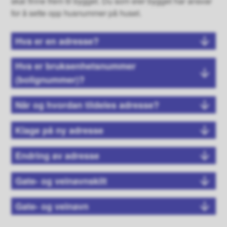
skal finne frem til bygget. Du som eier bygget har ansvar
for å sette opp husnummer på huset.
Hva er en adresse?
Hva er bruksenhetsnummer
(bolignummer)?
Når og hvordan tildeles adresse?
Klage på ny adresse
Endring av adresse
Gate- og veinavnskilt
Gate- og veinavn