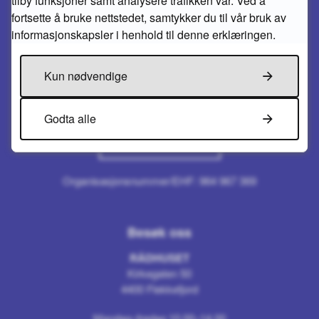
tilby funksjoner samt analysere trafikken vår. Ved å
Kirkegaten 50
fortsette å bruke nettstedet, samtykker du til vår bruk av
4400 Flekkefjord
informasjonskapsler i henhold til denne erklæringen.
E-post:
post@flekkefjord.kommune.no
Kun nødvendige
Send sikker melding
Godta alle
Send faktura til oss
Organisasjonsnummer/EHF: 964 967 369
Besøk oss
RÅDHUSET
Kirkegaten 50
4400 Flekkefjord
Mandag–fredag 10.00–14.00