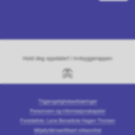
Hold deg oppdatert i innbyggerappen
Tilgjengelighetserklæringer
Personvern og informasjonskapsler
Forsidefoto: Lene Benedicte Hagen Thorsen
Miljøfyrtårnsertifisert virksomhet