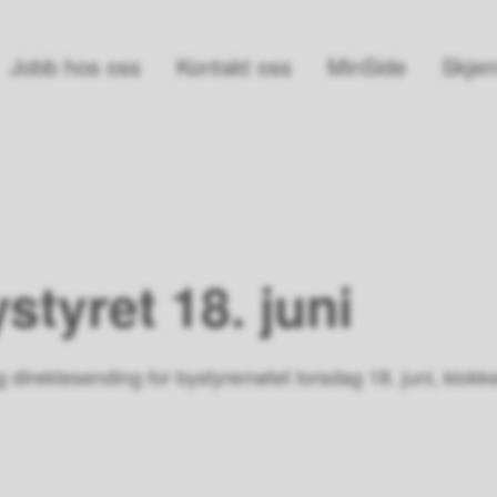
Jobb hos oss
Kontakt oss
MinSide
Skjem
styret 18. juni
g direktesending for bystyremøtet torsdag 18. juni, klok