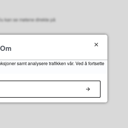
 Du kan se møtene direkte på
Om
nksjoner samt analysere trafikken vår. Ved å fortsette