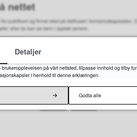
å nettet
e for publikum og finner sted på rådhuset i formannskapssalen.
der, eller du kan se dem i opptak senere.
ni
Detaljer
 brukeropplevelsen på vårt nettsted, tilpasse innhold og tilby fu
masjonskapsler i henhold til denne erklæringen.
Fant du det du lette etter?
Godta alle
Ja
Nei