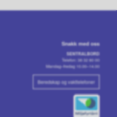
Snakk med oss
SENTRALBORD
Telefon: 38 32 80 00
Mandag–fredag 10.00–14.00
Beredskap og vakttelefoner