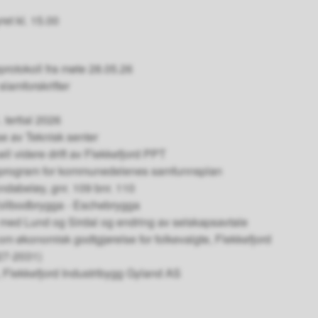
et kl. 15.00
rotokoll fra møte 28.05.26
lamforskrifter
 tertial 2026
e av Teknisk senter
ll videre drift av Flekkefjord PPT
lanprogram for kommunedelenes samfunnsplan
Andabeløy, gnr. 109 bnr. 110
 Tollbodbrygga - Eschebrygga
med Lund og Sirdal og endring av selskapsavtale
 om økonomisk godtgjørelse for folkevalgte, Flekkefjord
27-2031)
 Flekkefjord Industribygg Gyland AS