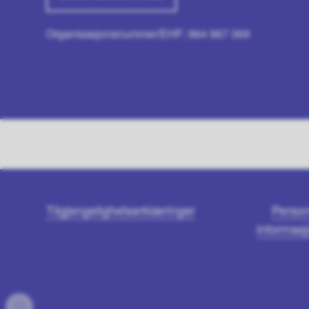
Organisasjonsnummer/EHF: 964 967 369
Tilgjengelighetserklæringer
Person
informasj