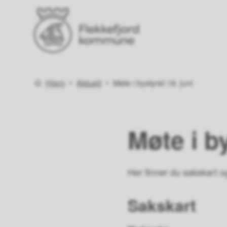
Flekkefjord kommune
Du er her:
Hjem
Aktuelt
Møte i bystyret 18. juni
Møte i by
Her finner du sakskart o
Sakskart