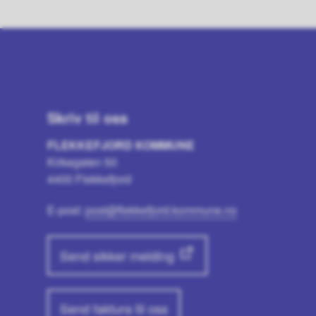
Skriv til oss
FLEKKEFJORD KOMMUNE
Kirkegaten 50
4400 Flekkefjord
E-post:
post@flekkefjord.kommune.no
Send sikker melding
Send faktura til oss