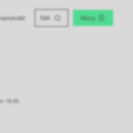
aoversikt
Meny
ken 18.00.