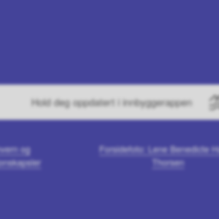
Hold deg oppdatert i innbyggerappen
vern og
Forsidefoto: Lene Benedicte 
onskapsler
Thorsen