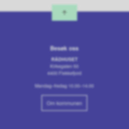
Besøk oss
RÅDHUSET
Kirkegaten 50
4400 Flekkefjord
Mandag–fredag 10.00–14.00
Om kommunen