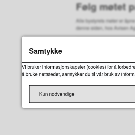
Følg møtet p
Alle bystyrets møter er åpn
denne siden, hos Avisen Ag
Se bystyremøtet 18. ju
Samtykke
Vi bruker informasjonskapsler (cookies) for å forbedre
å bruke nettstedet, samtykker du til vår bruk av infor
Kun nødvendige