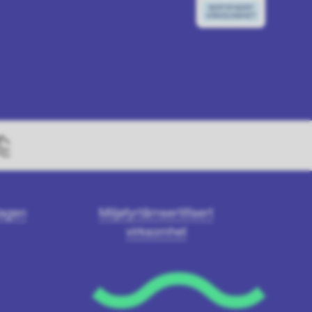
Hagen
Miljøfyrtårnsertifisert
virksomhet