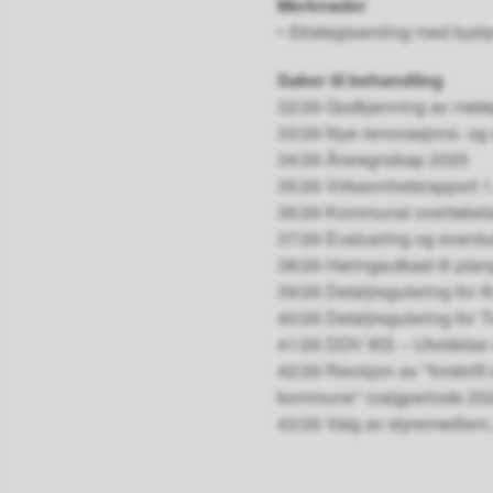
Merknader
• Strategisamling med bystyr
Saker til behandling
32/26 Godkjenning av møtep
33/26 Nye renovasjons- og s
34/26 Årsregnskap 2025
35/26 Virksomhetsrapport 1.
36/26 Kommunal overtakels
37/26 Evaluering og eventue
38/26 Høringsutkast til p
39/26 Detaljregulering for 
40/26 Detaljregulering for
41/26 DDV IKS – Utvidelse 
42/26 Revisjon av "forskrift
kommune" (valgperiode 20
43/26 Valg av styremedlem,