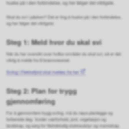
huske på i den forbindelse, og her følger det viktigste.
Skal du svi i påsken? Det er ting å huske på i den forbindelse,
og her følger det viktigste:
Steg 1: Meld hvor du skal svi
Når du har oversikt over hvilke områder du skal svi, så er det
viktig å melde fra til brannvesenet.
Sviing i Flekkefjord skal meldes fra her
Steg 2: Plan for trygg
gjennomføring
For å gjennomføre trygg sviing, må du nøye planlegge og
forberede deg. Vurder værforhold, jord, vegetasjon og
landskap, og sørg for tilstrekkelig slukkeutstyr og mannskap.