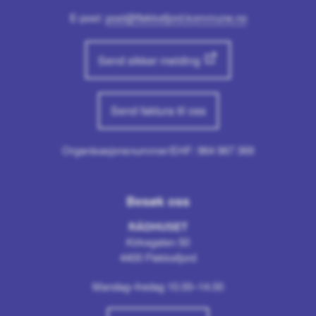
E-post:
post@flekkefjord.kommune.no
Send sikker melding
Send faktura til oss
Organisasjonsnummer/EHF: 964 967 369
Besøk oss
RÅDHUSET
Kirkegaten 50
4400 Flekkefjord
Mandag–fredag 10.00–14.00