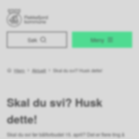
Flekkefjord kommune
Søk
Meny
Du er her:
Hjem
Aktuelt
Skal du svi? Husk dette!
Skal du svi? Husk
dette!
Skal du svi før bålforbudet 15. april? Det er flere ting å