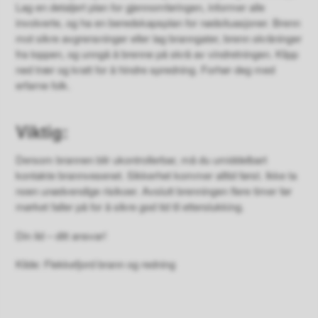
Lag en detaljert plan for gjennomføringen, informer alle
involverte, og ha en beredskapsplan for nødsituasjoner. Brenn
mot sikre avgrensninger eller lag branngater, brenn skråninger
fra toppen, og unngå å brenne på skrå av vindretningen. Klipp
ned trær og kratt for å hindre spredning. Forhør deg med
erfarne folk.
Viktig:
Dersom brannen blir ukontrollerbar, må du umiddelbart
kontakte brannvesenet. Sikkerhet kommer alltid først. Ikke ta
noen unødvendige risikoer. Avslutt brenningen flere timer før
mørket faller på for å sikre god tid til etterslukking.
Din ild – ditt ansvar!
Kilde: Flekkefjord brann og redning