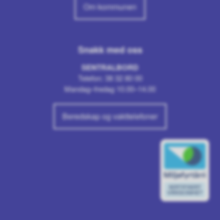
Om kommunen
Snakk med oss
SENTRALBORD
Telefon: 38 32 80 00
Mandag–fredag 10.00–14.00
Beredskap og vakttelefoner