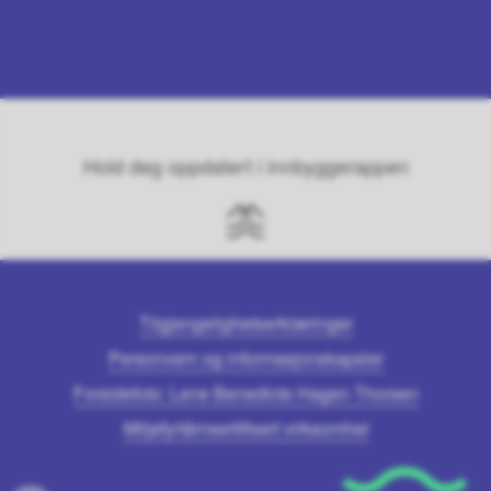
Hold deg oppdatert i innbyggerappen
Tilgjengelighetserklæringer
Personvern og informasjonskapsler
Forsidefoto: Lene Benedicte Hagen Thorsen
Miljøfyrtårnsertifisert virksomhet