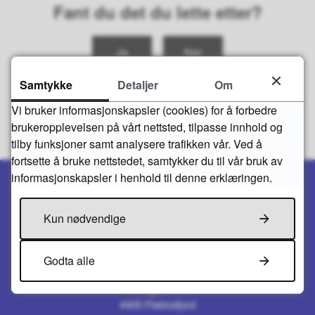
Fant du det du lette etter?
Ja
Nei
Samtykke
Detaljer
Om
Vi bruker informasjonskapsler (cookies) for å forbedre
brukeropplevelsen på vårt nettsted, tilpasse innhold og
tilby funksjoner samt analysere trafikken vår. Ved å
fortsette å bruke nettstedet, samtykker du til vår bruk av
informasjonskapsler i henhold til denne erklæringen.
Kun nødvendige
Skriv til oss
Godta alle
FLEKKEFJORD KOMMUNE
Kirkegaten 50
4400 Flekkefjord